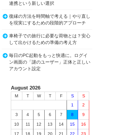
連携という新しい選択
復縁の方法を時間軸で考える｜やり直し
を現実にするための段階的アプローチ
車椅子での旅行に必要な荷物とは？安心
して出かけるための準備の考え方
毎日のPC起動をもっと快適に。ログイ
ン画面の「謎のユーザー」正体と正しい
アカウント設定
August 2026
M
T
W
T
F
S
S
1
2
3
4
5
6
7
8
9
10
11
12
13
14
15
16
17
18
19
20
21
22
23