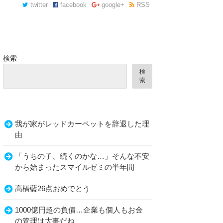
twitter
facebook
google+
RSS
検索
検
索
我が家がレッドカーペットを辞退した理
由
「うちの子、続くのかな…」そんな不安
から始まったスマイルゼミの半年間
高橋藍26点おめでとう
1000億円超の負債…企業も個人もお金
の管理は大事だね