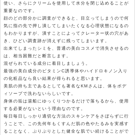
使い、さらにクリームを使用して水分を閉じ込めることが
重要なのです。
顔のどの部分かに調査ができると、目立ってしまうので何
気に指の先で押し潰してしまいたくなる心理状態になるの
もわかりますが、潰すことによってクレーター状の穴があ
き、ひどい調査跡が消えずに残ってしまいます。
出来てしまったシミを、普通の美白コスメで消失させるの
は、相当困難だと断言します。
混ぜられている成分に着目しましょう。
最強の美白成分のビタミンC誘導体やハイドロキノン入り
の化粧品なら良い結果が得られると思います。
美肌の持ち主であるとしても著名なKMさんは、体をボデ
ィソープで洗わないらしいです。
身体の垢は湯船にゆっくりつかるだけで落ちるから、使用
する必要がないという理由なのです。
毎日毎日しっかり適切な方法のスキンケアをさぼらずに行
うことで、この先何年もくすんだ肌の色やたるみを実感す
ることなく、ぷりぷりとした健全な肌でい続けることがで