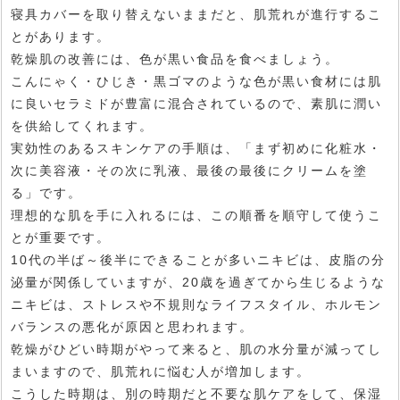
寝具カバーを取り替えないままだと、肌荒れが進行するこ
とがあります。
乾燥肌の改善には、色が黒い食品を食べましょう。
こんにゃく・ひじき・黒ゴマのような色が黒い食材には肌
に良いセラミドが豊富に混合されているので、素肌に潤い
を供給してくれます。
実効性のあるスキンケアの手順は、「まず初めに化粧水・
次に美容液・その次に乳液、最後の最後にクリームを塗
る」です。
理想的な肌を手に入れるには、この順番を順守して使うこ
とが重要です。
10代の半ば～後半にできることが多いニキビは、皮脂の分
泌量が関係していますが、20歳を過ぎてから生じるような
ニキビは、ストレスや不規則なライフスタイル、ホルモン
バランスの悪化が原因と思われます。
乾燥がひどい時期がやって来ると、肌の水分量が減ってし
まいますので、肌荒れに悩む人が増加します。
こうした時期は、別の時期だと不要な肌ケアをして、保湿