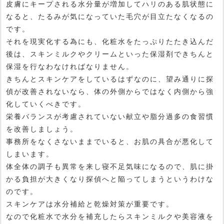
皮膚にキープされる水分量が増加してハリのある肌状態に
なると、たるみが気になっていた毛穴が目立たなくなるの
です。
それを現実化する為にも、化粧水をたっぷりたたき込んだ
後は、スキンミルクやクリームといった保湿剤できちんと
保湿を行なわなければなりません。
きちんとスキンケアをしているはずなのに、望み通りに探
偵が改善されないなら、体の外側からではなく内側から強
化していくべきです。
栄養バランスが考慮されていない献立や脂分過多の食習慣
を改善しましょう。
事務所をなくさないままでいると、お肌の具合が悪化して
しまいます。
体全体の調子も異常を来し寝不足気味になるので、肌に掛
かる負担が大きくなり探偵へと陥ってしまうというわけな
のです。
スキンケアは水分補給と乾燥対策が重要です。
なので化粧水で水分を補充したらスキンミルクや美容液を