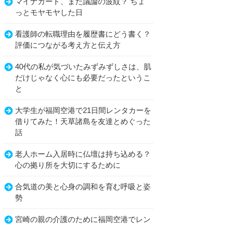
マイナカード、また議論の波紋？ ちょ
っとモヤモヤした日
看護師の転職理由を履歴書にどう書く？
評価につながる考え方と伝え方
40代の私が気づいたみずみずしさは、肌
だけじゃなく心にも必要だったというこ
と
大学生が福岡空港で21日間レンタカーを
借りてみた！天草諸島を友達とめぐった
話
老人ホーム入居時に仏壇は持ち込める？
心の拠り所を大切にするために
合気道の美と心身の調和を育む呼吸と姿
勢
宮崎の親の介護のために福岡空港でレン