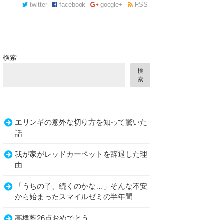
twitter
facebook
google+
RSS
検索
検
索
エリンギの意外な切り方を知って驚いた
話
我が家がレッドカーペットを辞退した理
由
「うちの子、続くのかな…」そんな不安
から始まったスマイルゼミの半年間
高橋藍26点おめでとう