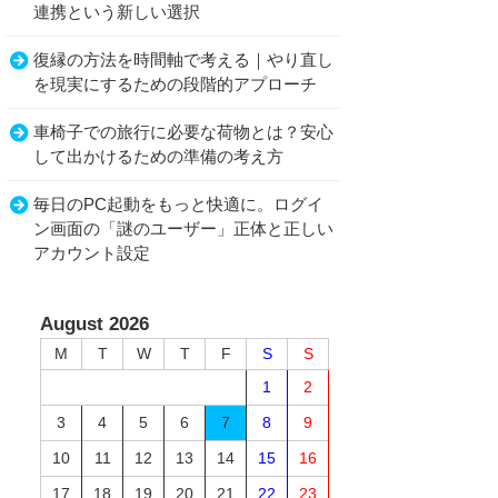
連携という新しい選択
復縁の方法を時間軸で考える｜やり直し
を現実にするための段階的アプローチ
車椅子での旅行に必要な荷物とは？安心
して出かけるための準備の考え方
毎日のPC起動をもっと快適に。ログイ
ン画面の「謎のユーザー」正体と正しい
アカウント設定
August 2026
M
T
W
T
F
S
S
1
2
3
4
5
6
7
8
9
10
11
12
13
14
15
16
17
18
19
20
21
22
23