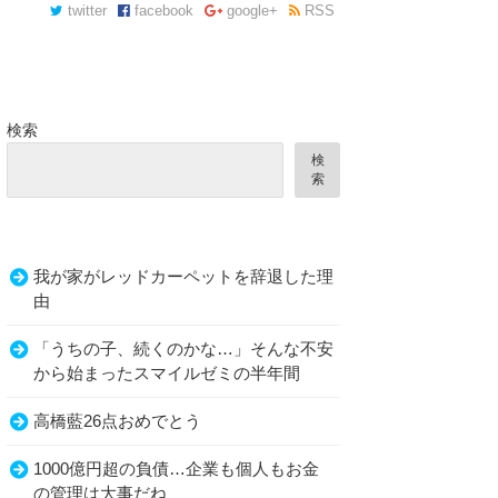
twitter
facebook
google+
RSS
検索
検
索
我が家がレッドカーペットを辞退した理
由
「うちの子、続くのかな…」そんな不安
から始まったスマイルゼミの半年間
高橋藍26点おめでとう
1000億円超の負債…企業も個人もお金
の管理は大事だね