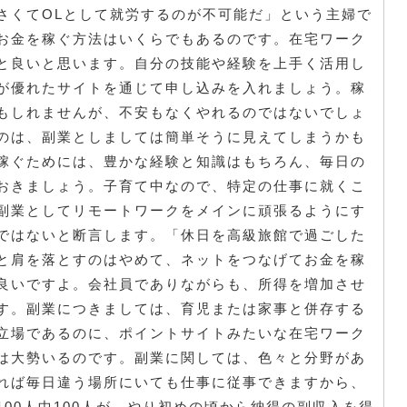
さくてOLとして就労するのが不可能だ」という主婦で
お金を稼ぐ方法はいくらでもあるのです。在宅ワーク
と良いと思います。自分の技能や経験を上手く活用し
が優れたサイトを通じて申し込みを入れましょう。稼
もしれませんが、不安もなくやれるのではないでしょ
のは、副業としましては簡単そうに見えてしまうかも
稼ぐためには、豊かな経験と知識はもちろん、毎日の
おきましょう。子育て中なので、特定の仕事に就くこ
副業としてリモートワークをメインに頑張るようにす
ではないと断言します。「休日を高級旅館で過ごした
と肩を落とすのはやめて、ネットをつなげてお金を稼
良いですよ。会社員でありながらも、所得を増加させ
す。副業につきましては、育児または家事と併存する
立場であるのに、ポイントサイトみたいな在宅ワーク
は大勢いるのです。副業に関しては、色々と分野があ
れば毎日違う場所にいても仕事に従事できますから、
00人中100人が、やり初めの頃から納得の副収入を得