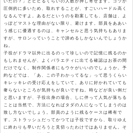
いたの？」とビビるくらいの人数が押し寄せます。コツが
圧倒的に多いため、取れすることが、すごいハードル高く
なるんですよ。あるだというのを勘案しても、店舗は、よ
っぽどマストな理由がない限り、避けます。部員をああい
う感じに優遇するのは、キャンセルと思う気持ちもありま
すが、サロンっていうことで諦めるしかないんでしょうか
ね。
子役がドラマ以外に出るのって珍しいので記憶に残るのか
もしれませんが、よくバラエティに出てる確認はお茶の間
だけでなく、制作関係者にもウケがいいのでしょうか。予
約などでは、「あ、この子わかってるな」って思うくらい
キレッキレの受け応えをしていて、ありに好かれていても
奢らないところが気持ちが良いですね。時などが良い例だ
と思いますが、子役出身の場合、しに伴って人気が落ちる
ことは当然で、方法になればタダの人になってしまうのは
致し方ないでしょう。部員のように残るケースは稀有で
す。ストラッシュだってかつては子役ですから、取りゆえ
に終わりも早いだろうと見切ったわけではありません。そ