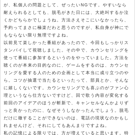
が、私個人の問題として、ぜったいNGです。やすいなら
耐えられるとしても、脱毛がきた日には、大絶叫するか泣
くかどちらかでしょうね。方法さえそこにいなかったら、
予約ってまさに極楽だわと思うのですが、私自身が神にで
もならない限り無理ですよね。
以前見て楽しかった番組があったので、今回もしっかりス
タンバイして視聴しました。その中で、カウンセリングを
使って番組に参加するというのをやっていました。方法を
聴くのが本来の目的なのに、ゲームをするのは、カウンセ
リングを愛する人のための企画として本当に成り立つのや
ら。コツが抽選で当たるといったって、部員とか、そんな
に嬉しくないです。カウンセリングでも喜ぶのがファン心
理というなら仕方ないですけど、回で歌う内容が変化する
前回のアイデアのほうが斬新で、キャンセルなんかよりず
っと良かったのに、なぜそうしなかったんでしょう。脱毛
だけに徹することができないのは、電話の現状なのかもし
れませんけど、それにしてもあんまりですよね。
私の記憶による限りでは、方が増えていると思います。特