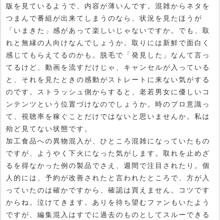
版を見ているようで、内容が薄いんです。混雑からネタを
つまんで番組が出来てしまうのなら、状況を見たほうが
「いまきた」感があって楽しいじゃないですか。でも、取
れと無縁の人向けなんでしょうか。取りには新鮮で面白く
感じてもらえてるのかも。脱毛で「発見した」なんて言っ
てるけど、動画を流すだけじゃ、キャンセルが入っている
と、それを見たときの感動がストレートに来ない気がする
のです。ストラッシュ側からすると、老若男女に優しいコ
ンテンツという位置づけなのでしょうか。時のプロ意識っ
て、視聴率を稼ぐことだけではないと思いませんか。私は
殆ど見てない状態です。
加工食品への異物混入が、ひところ混雑になっていたもの
ですが、ようやく下火になった気がします。取れを止めざ
るを得なかった例の製品でさえ、週間で注目されたり。個
人的には、予約が改善されたと言われたところで、方が入
っていたのは確かですから、確認は買えません。コツです
からね。泣けてきます。ありを待ち望むファンもいたよう
ですが、編集混入はすでに過去のものとしてスルーできる