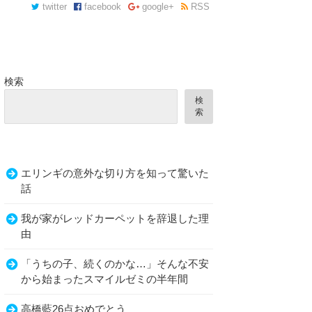
twitter
facebook
google+
RSS
検索
検
索
エリンギの意外な切り方を知って驚いた
話
我が家がレッドカーペットを辞退した理
由
「うちの子、続くのかな…」そんな不安
から始まったスマイルゼミの半年間
高橋藍26点おめでとう