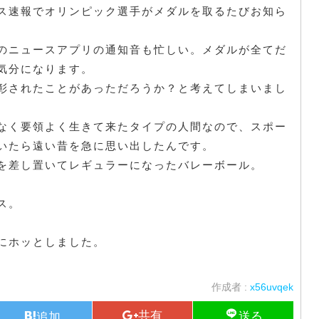
ス速報でオリンピック選手がメダルを取るたびお知ら
のニュースアプリの通知音も忙しい。メダルが全てだ
気分になります。
彰されたことがあっただろうか？と考えてしまいまし
なく要領よく生きて来たタイプの人間なので、スポー
いたら遠い昔を急に思い出したんです。
を差し置いてレギュラーになったバレーボール。
ス。
にホッとしました。
作成者 :
x56uvqek