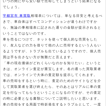
いつの間にやら安い額で売却してしまうという結果になる
でしょう。
宇都宮市 車買取
相場表については、単なる目安と考えるべ
きで、車自体はすべてコンディションが違うわけですか
ら、無論の事相場表に記された通りの金額が提示されると
いうことではないのです。
車を売るにつけて、ネットを使って個人的な売買をした
り、友人などの力を借りて他の人に売却するという人もい
るようですが、トラブルも出ているようですので、個人売
買は手を出さない方が無難だと言えます。
「車の現在価値がどれくらいなのかを知りたい」というと
きは、オンライン査定が重宝します。名の通った買取業者
では、オンラインで大体の査定額を提示してくれます。
車の売却をするという時に、査定のためのサイトなどを介
して買取業者を選び終えたら、そのあとはリアルに車の査
定を行なってもらうということになるのですが、その査定
の時に必要となる書類についてご説明したいと思います。
車の売却をする局面で時折発生するトラブルとして、一度