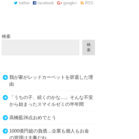
twitter
facebook
google+
RSS
検索
検
索
我が家がレッドカーペットを辞退した理
由
「うちの子、続くのかな…」そんな不安
から始まったスマイルゼミの半年間
高橋藍26点おめでとう
1000億円超の負債…企業も個人もお金
の管理は大事だね