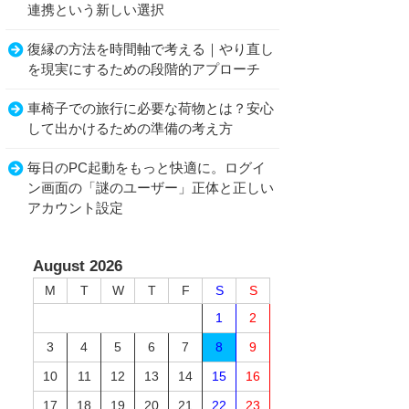
連携という新しい選択
復縁の方法を時間軸で考える｜やり直し
を現実にするための段階的アプローチ
車椅子での旅行に必要な荷物とは？安心
して出かけるための準備の考え方
毎日のPC起動をもっと快適に。ログイ
ン画面の「謎のユーザー」正体と正しい
アカウント設定
August 2026
M
T
W
T
F
S
S
1
2
3
4
5
6
7
8
9
10
11
12
13
14
15
16
17
18
19
20
21
22
23