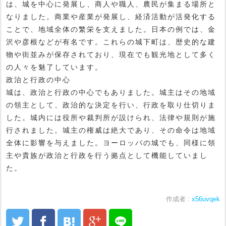
は、城を中心に発展し、商人や職人、農民が集まる場所と
なりました。商業や産業が発展し、経済活動が活発化する
ことで、地域全体の繁栄を支えました。日本の例では、金
沢や彦根などが有名です。これらの城下町は、歴史的な建
物や街並みが保存されており、現在でも観光地として多く
の人々を魅了しています。
政治と行政の中心
城は、政治と行政の中心でもありました。城主はその地域
の領主として、政治的な決定を行い、行政を取り仕切りま
した。城内には役所や裁判所が設けられ、法律や規則が施
行されました。城主の権威は絶大であり、その命令は地域
全体に影響を与えました。ヨーロッパの城でも、同様に領
主や貴族が政治と行政を行う拠点として機能していまし
た。
作成者 :
x56uvqek