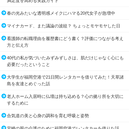
満足度を高める実践ガイド
春の光みたいな透明感メイクにハマる20代女子が急増中
マイナカード、また議論の波紋？ ちょっとモヤモヤした日
看護師の転職理由を履歴書にどう書く？評価につながる考え
方と伝え方
40代の私が気づいたみずみずしさは、肌だけじゃなく心にも
必要だったということ
大学生が福岡空港で21日間レンタカーを借りてみた！天草諸
島を友達とめぐった話
老人ホーム入居時に仏壇は持ち込める？心の拠り所を大切に
するために
合気道の美と心身の調和を育む呼吸と姿勢
宮崎の親の介護のために福岡空港でレンタカーを借りた話