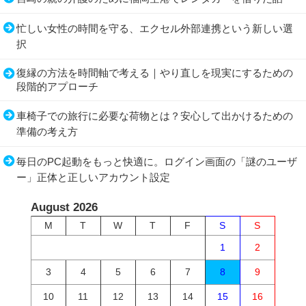
忙しい女性の時間を守る、エクセル外部連携という新しい選
択
復縁の方法を時間軸で考える｜やり直しを現実にするための
段階的アプローチ
車椅子での旅行に必要な荷物とは？安心して出かけるための
準備の考え方
毎日のPC起動をもっと快適に。ログイン画面の「謎のユーザ
ー」正体と正しいアカウント設定
August 2026
M
T
W
T
F
S
S
1
2
3
4
5
6
7
8
9
10
11
12
13
14
15
16