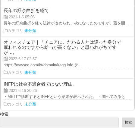
長年の紆余曲折を経て
2021-1-6 05:06
長年の紆余曲折を経て法律が改められ、枕になったのですが、蓋を開けてみれ
カテゴリ
未分類
オフィスチェア｜「チェアにこだわる人とは違った身分で
雇われるのですから給与が高くない」と思われがちです
が…。
2022-6-17 02:57
https://oywseo.com/ix/domain/kagg.info テ...
カテゴリ
未分類
INFPは社会不適合者ではない理由。
2021-8-16 20:26
・MBTIで診断するとINFPという結果が表示された。 ・調べてみると、社会
カテゴリ
未分類
検索
検索