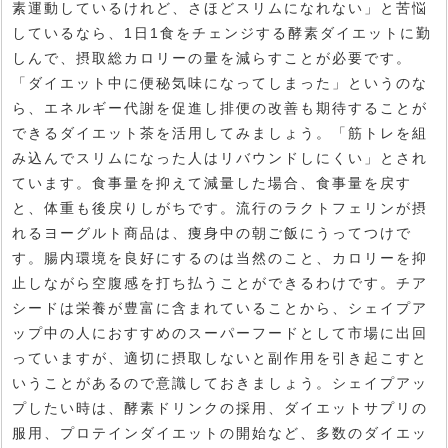
素運動しているけれど、さほどスリムになれない」と苦悩
しているなら、1日1食をチェンジする酵素ダイエットに勤
しんで、摂取総カロリーの量を減らすことが必要です。
「ダイエット中に便秘気味になってしまった」というのな
ら、エネルギー代謝を促進し排便の改善も期待することが
できるダイエット茶を活用してみましょう。「筋トレを組
み込んでスリムになった人はリバウンドしにくい」とされ
ています。食事量を抑えて減量した場合、食事量を戻す
と、体重も後戻りしがちです。流行のラクトフェリンが摂
れるヨーグルト商品は、痩身中の朝ご飯にうってつけで
す。腸内環境を良好にするのは当然のこと、カロリーを抑
止しながら空腹感を打ち払うことができるわけです。チア
シードは栄養が豊富に含まれていることから、シェイプア
ップ中の人におすすめのスーパーフードとして市場に出回
っていますが、適切に摂取しないと副作用を引き起こすと
いうことがあるので意識しておきましょう。シェイプアッ
プしたい時は、酵素ドリンクの採用、ダイエットサプリの
服用、プロテインダイエットの開始など、多数のダイエッ