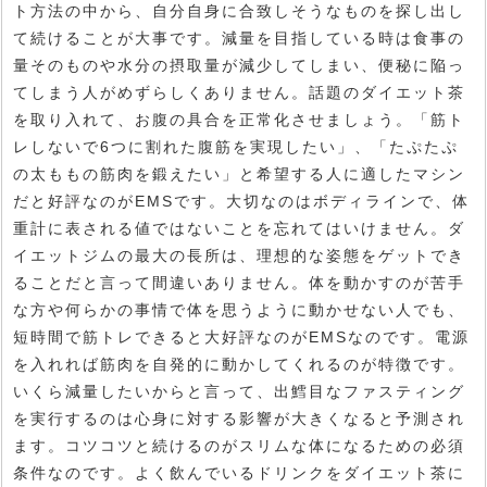
ト方法の中から、自分自身に合致しそうなものを探し出し
て続けることが大事です。減量を目指している時は食事の
量そのものや水分の摂取量が減少してしまい、便秘に陥っ
てしまう人がめずらしくありません。話題のダイエット茶
を取り入れて、お腹の具合を正常化させましょう。「筋ト
レしないで6つに割れた腹筋を実現したい」、「たぷたぷ
の太ももの筋肉を鍛えたい」と希望する人に適したマシン
だと好評なのがEMSです。大切なのはボディラインで、体
重計に表される値ではないことを忘れてはいけません。ダ
イエットジムの最大の長所は、理想的な姿態をゲットでき
ることだと言って間違いありません。体を動かすのが苦手
な方や何らかの事情で体を思うように動かせない人でも、
短時間で筋トレできると大好評なのがEMSなのです。電源
を入れれば筋肉を自発的に動かしてくれるのが特徴です。
いくら減量したいからと言って、出鱈目なファスティング
を実行するのは心身に対する影響が大きくなると予測され
ます。コツコツと続けるのがスリムな体になるための必須
条件なのです。よく飲んでいるドリンクをダイエット茶に