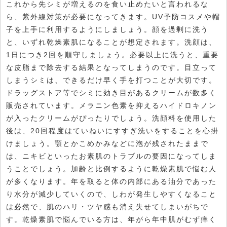
これから先シミが増えるのを食い止めたいと言われるな
ら、紫外線対策が必要になってきます。UV予防コスメや帽
子を上手に利用するようにしましょう。顔を過剰に洗う
と、いずれ乾燥素肌になることが想定されます。洗顔は、
1日につき2回を順守しましょう。必要以上に洗うと、重要
な皮脂まで除去する結果となってしまうのです。目立って
しまうシミは、できるだけ早く手を打つことが大切です。
ドラッグストア等でシミに効き目があるクリームが数多く
販売されています。メラニン色素を抑えるハイドロキノン
が入ったクリームがぴったりでしょう。洗顔料を使用した
後は、20回程度はていねいにすすぎ洗いをすることを心掛
けましょう。顎とかこめかみなどに泡が残されたままで
は、ニキビといったお素肌のトラブルの要因になってしま
うことでしょう。加齢と比例するように乾燥素肌で悩む人
が多くなります。年を取ると体の内部にある油分であった
り水分が減少していくので、しわが発生しやすくなること
は必然で、肌のハリ・ツヤ感も消え失せてしまいがちで
す。乾燥素肌で悩んでいる方は、年がら年中肌がむず痒く