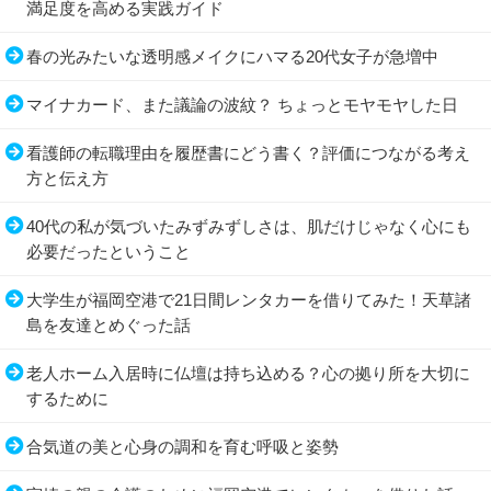
満足度を高める実践ガイド
春の光みたいな透明感メイクにハマる20代女子が急増中
マイナカード、また議論の波紋？ ちょっとモヤモヤした日
看護師の転職理由を履歴書にどう書く？評価につながる考え
方と伝え方
40代の私が気づいたみずみずしさは、肌だけじゃなく心にも
必要だったということ
大学生が福岡空港で21日間レンタカーを借りてみた！天草諸
島を友達とめぐった話
老人ホーム入居時に仏壇は持ち込める？心の拠り所を大切に
するために
合気道の美と心身の調和を育む呼吸と姿勢