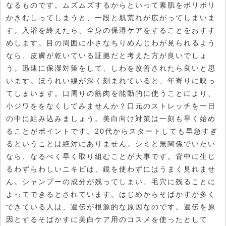
なるものです。ムズムズするからといって素肌をボリボリ
かきむしってしまうと、一段と肌荒れが広がってしまいま
す。入浴を終えたら、全身の保湿ケアをすることをおすす
めします。目の周囲に小さなちりめんじわが見られるよう
なら、皮膚が乾いている証拠だと考えた方が良いでしょ
う。迅速に保湿対策をして、しわを改善されたら良いと思
います。ほうれい線が深く刻まれていると、年寄りに映っ
てしまいます。口周りの筋肉を能動的に使うことにより、
小ジワををなくしてみませんか？口元のストレッチを一日
の中に組み込みましょう。美白向け対策は一刻も早く始め
ることがポイントです。20代からスタートしても早急すぎ
るということは絶対にありません。シミと無関係でいたい
なら、なるべく早く取り組むことが大事です。背中に生じ
るわずらわしいニキビは、鏡を使わずにはうまく見れませ
ん。シャンプーの成分が残ってしまい、毛穴に残ることに
よってできるとされています。はじめからそばかすが多く
できている人は、遺伝が根源的な原因なのです。遺伝を原
因とするそばかすに美白ケア用のコスメを使ったとして