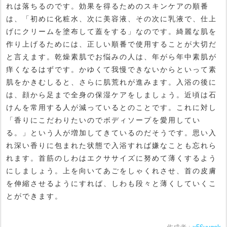
れは落ちるのです。効果を得るためのスキンケアの順番
は、「初めに化粧水、次に美容液、その次に乳液で、仕上
げにクリームを塗布して蓋をする」なのです。綺麗な肌を
作り上げるためには、正しい順番で使用することが大切だ
と言えます。乾燥素肌でお悩みの人は、年がら年中素肌が
痒くなるはずです。かゆくて我慢できないからといって素
肌をかきむしると、さらに肌荒れが進みます。入浴の後に
は、顔から足まで全身の保湿ケアをしましょう。近頃は石
けんを常用する人が減っているとのことです。これに対し
「香りにこだわりたいのでボディソープを愛用してい
る。」という人が増加してきているのだそうです。思い入
れ深い香りに包まれた状態で入浴すれば嫌なことも忘れら
れます。首筋のしわはエクササイズに努めて薄くするよう
にしましょう。上を向いてあごをしゃくれさせ、首の皮膚
を伸縮させるようにすれば、しわも段々と薄くしていくこ
とができます。