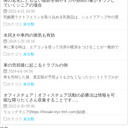
体の老化にともない脂肪を燃やす力や筋肉の量がダウンし
ていくシニアの場合
2021-4-21 10:06
乳酸菌ラクトフェリンを取り込める乳製品は、シェイプアップ中の置き換え食
カテゴリ
未分類
水拭きや車内の換気も有効
2024-1-25 18:16
車に乗る時は、エアコンを使って冷房や暖房をつけることが一般的ですよね。
カテゴリ
未分類
車の売却後に起こるトラブルの例
2024-6-6 04:56
車を売却した後、査定額が予想よりも少なくなったというトラブルが発生した
カテゴリ
未分類
オフィスチェア｜オフィスチェア活動の必勝法は情報を可
能な限りたくさん収集することです…。
2022-6-30 09:46
リュックマニア(https://hiroaki-tryc-fmf.com/)結婚...
カテゴリ
未分類