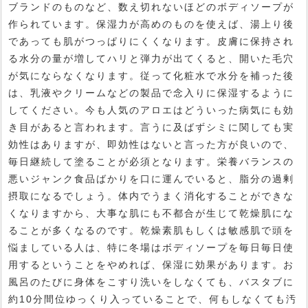
ブランドのものなど、数え切れないほどのボディソープが
作られています。保湿力が高めのものを使えば、湯上り後
であっても肌がつっぱりにくくなります。皮膚に保持され
る水分の量が増してハリと弾力が出てくると、開いた毛穴
が気にならなくなります。従って化粧水で水分を補った後
は、乳液やクリームなどの製品で念入りに保湿するように
してください。今も人気のアロエはどういった病気にも効
き目があると言われます。言うに及ばずシミに関しても実
効性はありますが、即効性はないと言った方が良いので、
毎日継続して塗ることが必須となります。栄養バランスの
悪いジャンク食品ばかりを口に運んでいると、脂分の過剰
摂取になるでしょう。体内でうまく消化することができな
くなりますから、大事な肌にも不都合が生じて乾燥肌にな
ることが多くなるのです。乾燥素肌もしくは敏感肌で頭を
悩ましている人は、特に冬場はボディソープを毎日毎日使
用するということをやめれば、保湿に効果があります。お
風呂のたびに身体をこすり洗いをしなくても、バスタブに
約10分間位ゆっくり入っていることで、何もしなくても汚