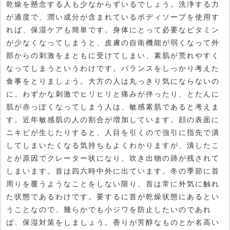
乾燥を懸念する人も少なからずいるでしょう。洗浄する力
が適度で、潤い成分が含まれているボディソープを使用す
れば、保湿ケアも簡単です。身体にとって必要なビタミン
が少なくなってしまうと、皮膚の自衛機能が弱くなって外
部からの刺激をまともに受けてしまい、素肌が荒れやすく
なってしまうというわけです。バランスをしっかり考えた
食事をとりましょう。大方の人は丸っきり気にならないの
に、わずかな刺激でヒリヒリと痛みが伴ったり、とたんに
肌が赤っぽくなってしまう人は、敏感素肌であると考えま
す。近年敏感肌の人の割合が増加しています。顔の表面に
ニキビが生じたりすると、人目を引くので強引に指先で潰
してしまいたくなる気持ちもよくわかりますが、潰したこ
とが原因でクレーター状になり、吹き出物の跡が残されて
しまいます。首は四六時中外に出ています。冬の季節に首
周りを覆うようなことをしない限り、首は常に外気に触れ
た状態であるわけです。要するに首が乾燥状態にあるとい
うことなので、幾らかでも小ジワを防止したいのであれ
ば、保湿対策をしましょう。香りが芳醇なものとか名高い