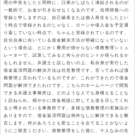
理の申告をしたと同時に、口座がしばらく凍結されるのが
一般的で、お金が引き出せなくなるのです。信用情報への
登録と申しますのは、自己破産または個人再生をしたとい
う時点で登録されるのじゃなく、ローンや借入金を予定通
り返していない時点で、ちゃんと登録されているのです。
自分自身に向いている借金解決方法が明確になっていない
という場合は、とにかく費用が掛からない債務整理シミュ
レーターで、試算してみると何らかのヒントが得られるか
もしれません。弁護士と話し合いの上、私自身が実行した
借金返済問題の解決方法は任意整理です。言ってみれば債
務整理と言われているものですが、これができたので借金
問題が解消できたわけです。こちらのホームページで閲覧
できる弁護士事務所は、どのような人でも身構えることな
く訪ねられ、穏やかに借金相談に対しても道を示してくれ
ると噂されている事務所です。多様な債務整理の実施法が
ありますので、借金返済問題は例外なしに解決できると断
言します。何があろうとも変なことを企てることがないよ
うにご留意ください。債務整理をした後に、十人なみの生