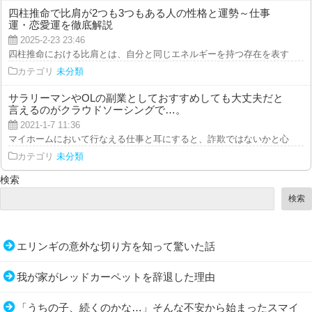
四柱推命で比肩が2つも3つもある人の性格と運勢～仕事
運・恋愛運を徹底解説
2025-2-23 23:46
四柱推命における比肩とは、自分と同じエネルギーを持つ存在を表す十干の組
カテゴリ
未分類
サラリーマンやOLの副業としておすすめしても大丈夫だと
言えるのがクラウドソーシングで…。
2021-1-7 11:36
マイホームにおいて行なえる仕事と耳にすると、詐欺ではないかと心配する人
カテゴリ
未分類
検索
検索
エリンギの意外な切り方を知って驚いた話
我が家がレッドカーペットを辞退した理由
「うちの子、続くのかな…」そんな不安から始まったスマイ