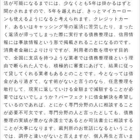
活が可能になるまでには、少なくとも5年は掛かるはずと
聞かされますので、5年を越えれば、きっとマイカーロー
ンも使えるようになると考えられます。クレジットカー
ド、あるいはキャッシング等の返済に苦労したり、まった
く返済が滞ってしまった際に実行する債務整理は、信用情
報には事故情報という形で掲載されることになるのです。
消費者金融によりけりですが、利用者の数を増やす目的
で、全国に支店を持つような業者では債務整理後という理
由で断られた人でも、積極的に審査にあげて、結果に従っ
て貸してくれる業者もあるとのことです。今となっては借
金があり過ぎて、なす術がないと言うのなら、任意整理を
敢行して、現実に返していける金額まで減額することが必
要ではないでしょうか？パーフェクトに借金解決を希望し
ているのであれば、とにかく専門分野の人に相談すること
が必要不可欠です。専門分野の人と言ったとしても、債務
整理の実績が豊かな弁護士であるとか司法書士に相談する
ことが大事になります。裁判所のお世話になるということ
では、調停と違いがないと言えますが、個人再生と言いま