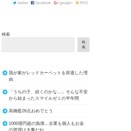
twitter
facebook
google+
RSS
検索
検
索
我が家がレッドカーペットを辞退した理
由
「うちの子、続くのかな…」そんな不安
から始まったスマイルゼミの半年間
高橋藍26点おめでとう
1000億円超の負債…企業も個人もお金
の管理は大事だね