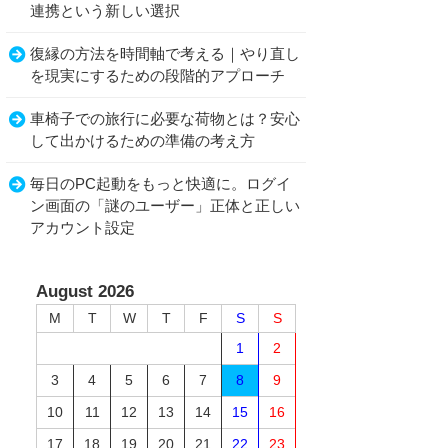
連携という新しい選択
復縁の方法を時間軸で考える｜やり直し
を現実にするための段階的アプローチ
車椅子での旅行に必要な荷物とは？安心
して出かけるための準備の考え方
毎日のPC起動をもっと快適に。ログイ
ン画面の「謎のユーザー」正体と正しい
アカウント設定
August 2026
M
T
W
T
F
S
S
1
2
3
4
5
6
7
8
9
10
11
12
13
14
15
16
17
18
19
20
21
22
23