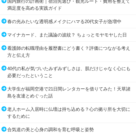
国内旅行の計画術｜宿泊先選び・観光ルート・費用を整えて
満足度を高める実践ガイド
春の光みたいな透明感メイクにハマる20代女子が急増中
マイナカード、また議論の波紋？ ちょっとモヤモヤした日
看護師の転職理由を履歴書にどう書く？評価につながる考え
方と伝え方
40代の私が気づいたみずみずしさは、肌だけじゃなく心にも
必要だったということ
大学生が福岡空港で21日間レンタカーを借りてみた！天草諸
島を友達とめぐった話
老人ホーム入居時に仏壇は持ち込める？心の拠り所を大切に
するために
合気道の美と心身の調和を育む呼吸と姿勢