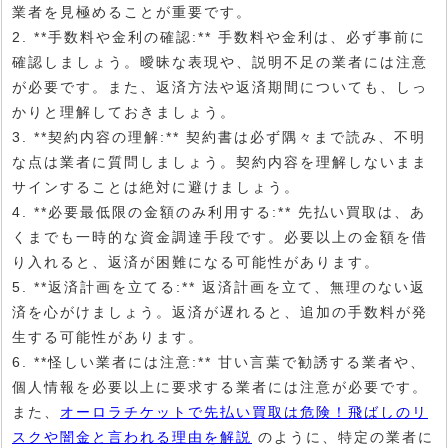
業者を見極めることが重要です。
2. **手数料や金利の確認:** 手数料や金利は、必ず事前に
確認しましょう。曖昧な表現や、説明不足の業者には注意
が必要です。また、返済方法や返済期間についても、しっ
かりと理解しておきましょう。
3. **契約内容の理解:** 契約書は必ず隅々まで読み、不明
な点は業者に質問しましょう。契約内容を理解しないまま
サインすることは絶対に避けましょう。
4. **必要最低限の金額のみ利用する:** 先払い買取は、あ
くまでも一時的な資金調達手段です。必要以上の金額を借
り入れると、返済が困難になる可能性があります。
5. **返済計画を立てる:** 返済計画を立て、無理のない返
済を心がけましょう。返済が遅れると、追加の手数料が発
生する可能性があります。
6. **怪しい業者には注意:** 甘い言葉で勧誘する業者や、
個人情報を必要以上に要求する業者には注意が必要です。
また、
オーロラチケットで先払い買取は危険！飛ばしのリ
スクや闇金と言われる理由を解説
のように、特定の業者に