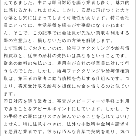
えてきました。中には即日対応を謳う業者も多く、魅力的
に感じるかもしれません。しかし、安易に飛びつくと大き
な落とし穴にはまってしまう可能性があります。特に会社
員にとっては、生活基盤を揺るがす事態になりかねませ
ん。そこで、この記事では会社員が先払い買取を利用する
際の注意点と、損しないための方法を解説します。
まず理解しておきたいのは、給与ファクタリングや給与債
権買取と、従来の給料の先払いは異なるということです。
従来の給料の先払いは、雇用主が自社の従業員に対して行
うものでした。しかし、給与ファクタリングや給与債権買
取は、第三者の業者に給与債権を売却する仕組みです。つ
まり、将来受け取る給与を担保にお金を借りるのと似てい
ます。
即日対応を謳う業者は、審査がスピーディーで手軽に利用
できることをアピールポイントにしています。しかし、そ
の手軽さの裏にはリスクが潜んでいることを忘れてはいけ
ません。特に注意すべきは、法外な手数料や金利を請求す
る悪質な業者です。彼らは巧みな言葉で契約を迫り、気づ