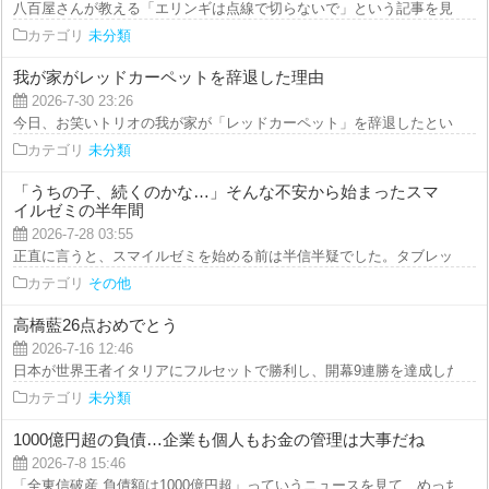
八百屋さんが教える「エリンギは点線で切らないで」という記事を見て驚きま
カテゴリ
未分類
我が家がレッドカーペットを辞退した理由
2026-7-30 23:26
今日、お笑いトリオの我が家が「レッドカーペット」を辞退したというニュー
カテゴリ
未分類
「うちの子、続くのかな…」そんな不安から始まったスマ
イルゼミの半年間
2026-7-28 03:55
正直に言うと、スマイルゼミを始める前は半信半疑でした。タブレット学習っ
カテゴリ
その他
高橋藍26点おめでとう
2026-7-16 12:46
日本が世界王者イタリアにフルセットで勝利し、開幕9連勝を達成したという
カテゴリ
未分類
1000億円超の負債…企業も個人もお金の管理は大事だね
2026-7-8 15:46
「全東信破産 負債額は1000億円超」っていうニュースを見て、めっちゃ驚いた