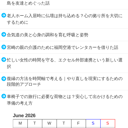
島を友達とめぐった話
老人ホーム入居時に仏壇は持ち込める？心の拠り所を大切に
するために
合気道の美と心身の調和を育む呼吸と姿勢
宮崎の親の介護のために福岡空港でレンタカーを借りた話
忙しい女性の時間を守る、エクセル外部連携という新しい選
択
復縁の方法を時間軸で考える｜やり直しを現実にするための
段階的アプローチ
車椅子での旅行に必要な荷物とは？安心して出かけるための
準備の考え方
June 2026
M
T
W
T
F
S
S