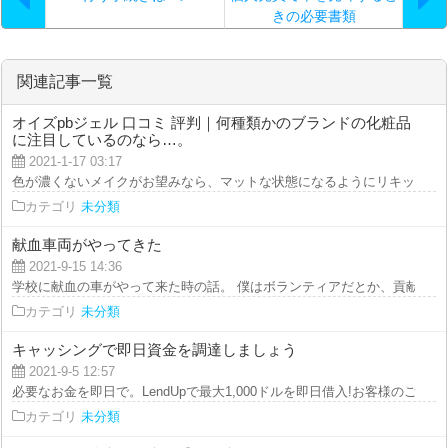
きの必要書類
関連記事一覧
オイズpbジェル 口コミ 評判｜何種類かのブランドの化粧品
に注目しているのなら…。
2021-1-17 03:17
色が濃くないメイクがお望みなら、マットな状態になるようにリキッドファン
カテゴリ
未分類
献血車両がやってきた
2021-9-15 14:36
学校に献血の車がやって来た時の話。 僕はボランティアだとか、貢献活動が好
カテゴリ
未分類
キャッシングで即日資金を調達しましょう
2021-9-5 12:57
必要なお金を即日で。LendUpで最大1,000ドルを即日借入!お客様のご要望に.
カテゴリ
未分類