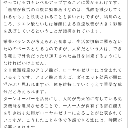
やっつける力もレベルアップすることに繋がるわけです。
「黒酢が疲労の回復に効果ありなのは、乳酸を減少してく
れるから」と説明されることも多いわけですが、結局のと
ころ、クエン酸ないしは酢酸による血流改善が大きく影響
を及ぼしているということが指摘されています。
栄養バランスが考えられた食事は、生活習慣病に罹らない
ためのベースとなるものですが、大変だという人は、でき
る範囲で外食だったり加工された品目を回避するようにし
なければいけません。
２０種類程度のアミノ酸が、ローヤルゼリーには含まれて
いるそうです。アミノ酸と言えば、ダイエット効果が頭に
浮かぶと思われますが、体を維持していくうえで重要な成
分だと考えられます。
ターンオーバーを活発にし、人間が先天的に有している免
疫機能を進展させることで、一人一人が保有する潜在能力
を引き出す効用がローヤルゼリーにあることが公表されて
いますが、こうしたことを体で体感できる迄には、時間が
必要とされます。