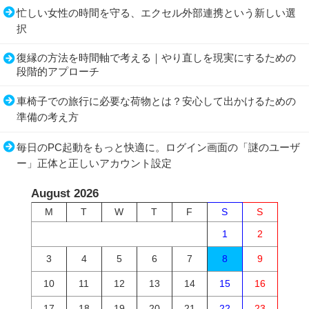
忙しい女性の時間を守る、エクセル外部連携という新しい選
択
復縁の方法を時間軸で考える｜やり直しを現実にするための
段階的アプローチ
車椅子での旅行に必要な荷物とは？安心して出かけるための
準備の考え方
毎日のPC起動をもっと快適に。ログイン画面の「謎のユーザ
ー」正体と正しいアカウント設定
August 2026
M
T
W
T
F
S
S
1
2
3
4
5
6
7
8
9
10
11
12
13
14
15
16
17
18
19
20
21
22
23