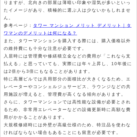
りますが、北向きの部屋は薄暗い印象や湿気が多いといっ
たイメージがあり、積極的に選ぶ人は少ないかもしれませ
ん。
参考ページ：
タワー マンション メリット デメリット｜タ
ワマンのデメリットは何になる？
また、タワーマンションを購入する際には、購入価格以外
の維持費にも十分な注意が必要です。
入居時には管理費や修繕積立金などの費用が「これなら支
払える」と思っていても、実際には年々上昇し、10年後に
は2倍から3倍にもなることがあります。
特に高層ビルでは共用部分の面積比が大きくなるため、エ
レベーターやコンシェルジュサービス、ラウンジなどの共
用施設が増えると、管理費が高くなる傾向があります。
さらに、タワーマンションでは高性能な設備が必要とされ
るため、非常用エレベーターなどの設備更新時に高額な費
用がかかることがあります。
大規模修繕時には外壁が高級仕様のため、特注品を使わな
ければならない場合もあることにも留意が必要です。