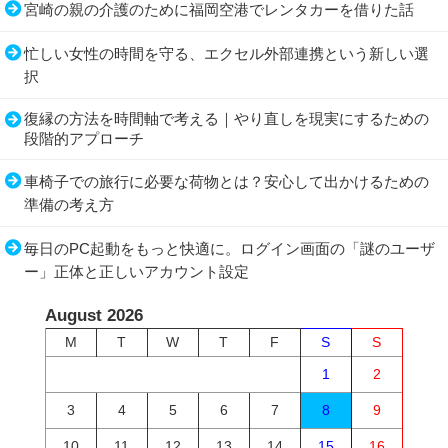
宮崎の親の介護のために福岡空港でレンタカーを借りた話
忙しい女性の時間を守る、エクセル外部連携という新しい選
択
復縁の方法を時間軸で考える｜やり直しを現実にするための
段階的アプローチ
車椅子での旅行に必要な荷物とは？安心して出かけるための
準備の考え方
毎日のPC起動をもっと快適に。ログイン画面の「謎のユーザ
ー」正体と正しいアカウント設定
August 2026
M
T
W
T
F
S
S
1
2
3
4
5
6
7
8
9
10
11
12
13
14
15
16