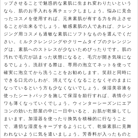
ップさせることで魅惑的な素肌に生まれ変わりたいという
なら、肌のお手入れを再チェックしましょう。悩みに見合
ったコスメを使用すれば、元来素肌が有する力を向上させ
ることが出来るでしょう。敏感素肌の人であれば、クレン
ジング用コスメも過敏な素肌にソフトなものを選んでくだ
さい。ミルククレンジングやクリームタイプのクレンジン
グは、素肌へのストレスが少ないためぴったりです。肌の
汚れで毛穴が詰まった状態になると、毛穴が開き気味にな
るでしょう。洗顔する際は、専用の泡立てネットを使って
確実に泡立てから洗うことをお勧めします。笑顔と同時に
できる口元のしわが、消えてなくなることなくそのままに
なっているという方も少なくないでしょう。保湿美容液を
使ったシートパックを施して保湿を励行すれば、表情小ジ
ワも薄くなっていくでしょう。ウィンターシーズンにエア
コンの効いた部屋の中に一日中いると、お肌が乾燥してし
まいます。加湿器を使ったり換気を積極的に行なうこと
で、適切な湿度をキープするようにして、乾燥素肌に見舞
われないように気を遣いましょう。芳香料が入ったものと