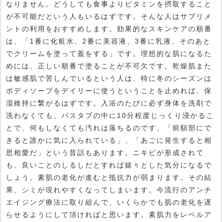
なりません。どうしても食事よりビタミンを摂取すること
が不可能だという人もいるはずです。そんな人はサプリメ
ントの利用をおすすめします。効果的なスキンケアの順番
は、「1番に化粧水、2番に美容液、3番に乳液、そのあと
でクリームを塗って蓋をする」です。理想的な肌になるた
めには、正しい順番で塗ることが不可欠です。乾燥肌また
は敏感肌で苦しんでいるという人は、特に冬のシーズンは
ボディソープをデイリーに使うということを止めれば、保
湿維持に繋がるはずです。入浴のたびに必ず身体を洗剤で
洗わなくても、バスタブの中に10分程度じっくり浸かるこ
とで、何もしなくても汚れは落ちるのです。「前額部にで
きると誰かに気に入られている」、「あごに発生すると相
思相愛だ」という昔話もあります。ニキビが形成されて
も、良いことのしるしだとすれば嬉々とした気分になるで
しょう。素肌の老化が進むと抵抗力が弱まります。その結
果、シミが現れやすくなってしまいます。今流行のアンチ
エイジング療法に取り組んで、いくらかでも肌の老化を遅
らせるようにして頂ければと思います。素肌力をレベルア