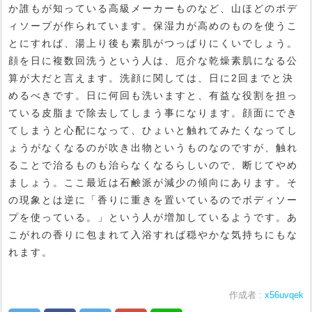
か誰もが知っている高級メーカーものなど、山ほどのボデ
ィソープが作られています。保湿力が高めのものを使うこ
とにすれば、湯上り後も素肌がつっぱりにくいでしょう。
顔を日に複数回洗うという人は、厄介な乾燥素肌になる公
算が大だと言えます。洗顔に関しては、日に2回までと決
めるべきです。日に何回も洗いますと、有益な役割を担っ
ている皮脂まで除去してしまう事になります。顔面にでき
てしまうと心配になって、ひょいと触れてみたくなってし
ょうがなくなるのが吹き出物というものなのですが、触れ
ることで治るものも治らなくなるらしいので、断じてやめ
ましょう。ここ最近は石鹸派が減少の傾向にあります。そ
の現象とは逆に「香りに重きを置いているのでボディソー
プを使っている。」という人が増加しているようです。あ
こがれの香りに包まれて入浴すれば穏やかな気持ちにもな
れます。
作成者 :
x56uvqek