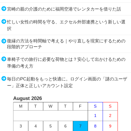
宮崎の親の介護のために福岡空港でレンタカーを借りた話
忙しい女性の時間を守る、エクセル外部連携という新しい選
択
復縁の方法を時間軸で考える｜やり直しを現実にするための
段階的アプローチ
車椅子での旅行に必要な荷物とは？安心して出かけるための
準備の考え方
毎日のPC起動をもっと快適に。ログイン画面の「謎のユーザ
ー」正体と正しいアカウント設定
August 2026
M
T
W
T
F
S
S
1
2
3
4
5
6
7
8
9