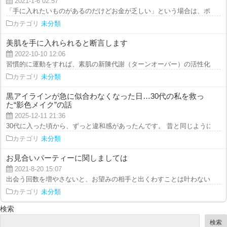
2021-1-6 02:57
「手に入れたいものがあるのだけどお金が乏しい」という場合は、ポイントサ
カテゴリ
未分類
美肌を手に入れられると断言します
2022-10-10 12:06
習慣的に運動をすれば、素肌の新陳代謝（ターンオーバー）の活性化に繋がり
カテゴリ
未分類
黒アイラインが急に似合わなくなった日…30代の私を救っ
た“影色メイク”の話
2025-12-11 21:36
30代に入った頃から、ずっと違和感があったんです。 昔と同じように黒のリ
カテゴリ
未分類
お見合いパーティーに関しましては
2021-8-20 15:07
出会う回数を増やさないと、お望みの相手と出くわすことは叶わないと言える
カテゴリ
未分類
検索
検索