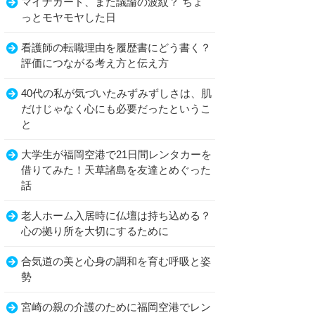
マイナカード、また議論の波紋？ ちょ
っとモヤモヤした日
看護師の転職理由を履歴書にどう書く？
評価につながる考え方と伝え方
40代の私が気づいたみずみずしさは、肌
だけじゃなく心にも必要だったというこ
と
大学生が福岡空港で21日間レンタカーを
借りてみた！天草諸島を友達とめぐった
話
老人ホーム入居時に仏壇は持ち込める？
心の拠り所を大切にするために
合気道の美と心身の調和を育む呼吸と姿
勢
宮崎の親の介護のために福岡空港でレン