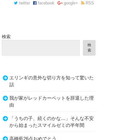
twitter
facebook
google+
RSS
検索
検
索
エリンギの意外な切り方を知って驚いた
話
我が家がレッドカーペットを辞退した理
由
「うちの子、続くのかな…」そんな不安
から始まったスマイルゼミの半年間
高橋藍26点おめでとう