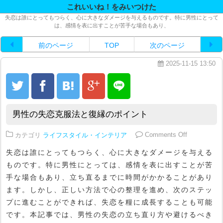
これいいね！をみいつけた
失恋は誰にとってもつらく、心に大きなダメージを与えるものです。特に男性にとって
は、感情を表に出すことが苦手な場合もあり、
前のページ
TOP
次のページ
2025-11-15 13:50
男性の失恋克服法と復縁のポイント
on 男性の
カテゴリ
ライフスタイル・インテリア
Comments Off
失恋は誰にとってもつらく、心に大きなダメージを与える
ものです。特に男性にとっては、感情を表に出すことが苦
手な場合もあり、立ち直るまでに時間がかかることがあり
ます。しかし、正しい方法で心の整理を進め、次のステッ
プに進むことができれば、失恋を糧に成長することも可能
です。本記事では、男性の失恋の立ち直り方や避けるべき