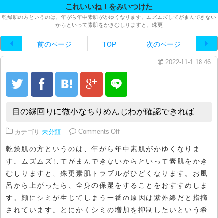
これいいね！をみいつけた
乾燥肌の方というのは、年がら年中素肌がかゆくなります。ムズムズしてがまんできない
からといって素肌をかきむしりますと、殊更
前のページ
TOP
次のページ
2022-11-1 18:46
目の縁回りに微小なちりめんじわが確認できれば
on 目の縁回りに微小なちりめん
カテゴリ
未分類
Comments Off
乾燥肌の方というのは、年がら年中素肌がかゆくなりま
す。ムズムズしてがまんできないからといって素肌をかき
むしりますと、殊更素肌トラブルがひどくなります。お風
呂から上がったら、全身の保湿をすることをおすすめしま
す。顔にシミが生じてしまう一番の原因は紫外線だと指摘
されています。とにかくシミの増加を抑制したいという希