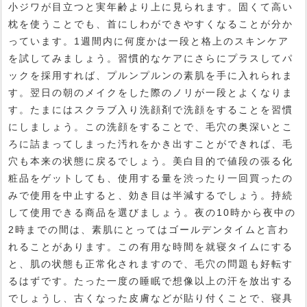
小ジワが目立つと実年齢より上に見られます。固くて高い
枕を使うことでも、首にしわができやすくなることが分か
っています。1週間内に何度かは一段と格上のスキンケア
を試してみましょう。習慣的なケアにさらにプラスしてパ
ックを採用すれば、プルンプルンの素肌を手に入れられま
す。翌日の朝のメイクをした際のノリが一段とよくなりま
す。たまにはスクラブ入り洗顔剤で洗顔をすることを習慣
にしましょう。この洗顔をすることで、毛穴の奥深いとこ
ろに詰まってしまった汚れをかき出すことができれば、毛
穴も本来の状態に戻るでしょう。美白目的で値段の張る化
粧品をゲットしても、使用する量を渋ったり一回買ったの
みで使用を中止すると、効き目は半減するでしょう。持続
して使用できる商品を選びましょう。夜の10時から夜中の
2時までの間は、素肌にとってはゴールデンタイムと言わ
れることがあります。この有用な時間を就寝タイムにする
と、肌の状態も正常化されますので、毛穴の問題も好転す
るはずです。たった一度の睡眠で想像以上の汗を放出する
でしょうし、古くなった皮膚などが貼り付くことで、寝具