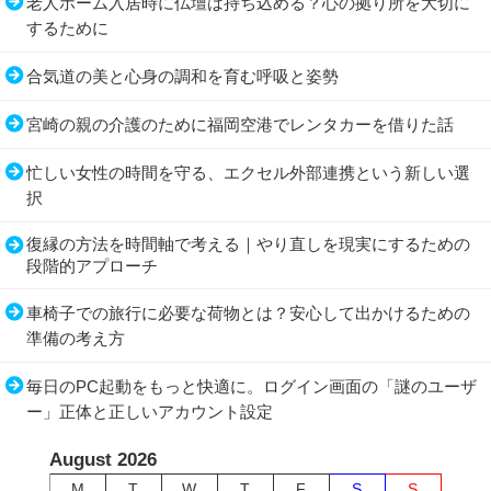
老人ホーム入居時に仏壇は持ち込める？心の拠り所を大切に
するために
合気道の美と心身の調和を育む呼吸と姿勢
宮崎の親の介護のために福岡空港でレンタカーを借りた話
忙しい女性の時間を守る、エクセル外部連携という新しい選
択
復縁の方法を時間軸で考える｜やり直しを現実にするための
段階的アプローチ
車椅子での旅行に必要な荷物とは？安心して出かけるための
準備の考え方
毎日のPC起動をもっと快適に。ログイン画面の「謎のユーザ
ー」正体と正しいアカウント設定
August 2026
M
T
W
T
F
S
S