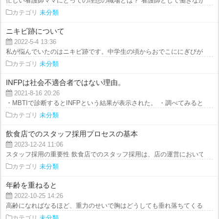
忙しい看護師ママにとっての理想の職場とは？ 看護師として働きながら、育
カテゴリ
未分類
ニキビ跡について
2022-5-4 13:36
私が悩んでいたのはニキビ跡です。中学生の頃からおでこににぎびができだし
カテゴリ
未分類
INFPは社会不適合者ではない理由。
2021-8-16 20:26
・MBTIで診断するとINFPという結果が表示された。 ・調べてみると、社会
カテゴリ
未分類
飲食店でのスタッフ採用プロセスの基本
2023-12-24 11:06
スタッフ採用の重要性 飲食店でのスタッフ採用は、店の運営において極めて
カテゴリ
未分類
年齢を重ねると
2022-10-25 14:26
高齢になればなるほど、重力のせいで胸はどうしても垂れ落ちてくるものです
カテゴリ
未分類