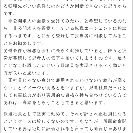
る転職先がいい条件なのかどうか判断できないと思うから
です。
「非公開求人の面接を受けてみたい」と希望しているのな
ら、非公開求人を得意としている転職エージェントに相談
するべきです。とにかく登録して担当者に相談してみるこ
とをお勧めします。
労働条件が極悪な会社に長らく勤務していると、段々と疲
労が蓄積して思考力の低下を招いてしまうものです。迷う
ことなく転職したいという目論見を実現させるべく動いた
方が良いと思います。
「正社員じゃない身分で雇用されるわけなので給与が高く
ない」とイメージがあると思いますが、派遣社員だったと
しても実践力があり実用的な資格を持ち合わせている方で
あれば、高給をもらうこともできると思います。
派遣社員として堅実に勤めて、それが評され正社員になる
というケースは珍しくないのです。あなたが一所懸命奮闘
している姿は絶対に評価されると言っても過言じゃありま