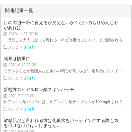
関連記事一覧
目の周辺一帯に言えるか見えないかくらいのちりめんじわ
があれば…
2020-11-27 07:36
「成長して大人になって現れるニキビは根治しにくい」と指摘されることが多
カテゴリ
未分類
減量は慎重に
2021-6-12 22:06
モデルさんとか芸能人など美への関心が高い人が、定常的にウエイトダウンを
カテゴリ
未分類
新処方のヒアルロン酸スキンパッチ
2021-7-2 20:26
ヒアルロン酸パッチには、ヒアルロン酸ナトリウムが100mg含まれています。
カテゴリ
未分類
敏感肌だと言われる方は化粧水をパッティングする際も気
を付けなければいけません…。
2021-8-6 08:26