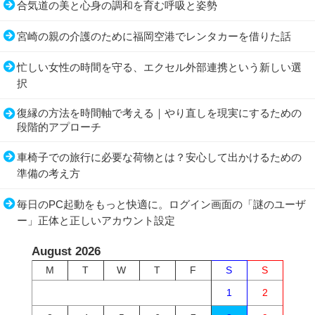
合気道の美と心身の調和を育む呼吸と姿勢
宮崎の親の介護のために福岡空港でレンタカーを借りた話
忙しい女性の時間を守る、エクセル外部連携という新しい選
択
復縁の方法を時間軸で考える｜やり直しを現実にするための
段階的アプローチ
車椅子での旅行に必要な荷物とは？安心して出かけるための
準備の考え方
毎日のPC起動をもっと快適に。ログイン画面の「謎のユーザ
ー」正体と正しいアカウント設定
August 2026
M
T
W
T
F
S
S
1
2