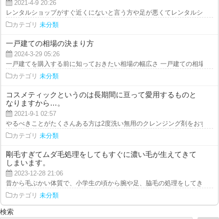
2021-4-9 20:26
レンタルショップがすぐ近くにないと言う方や足が悪くてレンタルショップに
カテゴリ
未分類
一戸建ての相場の決まり方
2024-3-29 05:26
一戸建てを購入する前に知っておきたい相場の幅広さ 一戸建ての相場は、地
カテゴリ
未分類
コスメティックというのは長期間に亘って愛用するものと
なりますから…。
2021-9-1 02:57
やるべきことがたくさんある方は2度洗い無用のクレンジング剤をおすすめし
カテゴリ
未分類
剛毛すぎてムダ毛処理をしてもすぐに濃い毛が生えてきて
しまいます。
2023-12-28 21:06
昔から毛ぶかい体質で、小学生の頃から腕や足、脇毛の処理をしてきました。
カテゴリ
未分類
検索