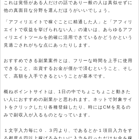
これは覚悟がある人だけの話であり一般の人は真似せずに
他の真面目な分野を選んだほうがいいでしょう。
「アフィリエイトで稼ぐことに精通した人」と「アフィリ
エイトで収益を挙げられない人」の違いは、あらゆるアフ
ィリエイトツールを的確に活用できているかどうかという
見過ごされがちな点にあったりします。
おすすめできる副業案件とは、フリーな時間を上手に使用
できること、出資するお金が僅かで済むということ、そし
て、高額を入手できるということが基本です。
概ねポイントサイトは、1日の中でちょこちょこと動きた
い人におすすめの副業かと思われます。ネットで対象サイ
トをクリックしたり各種登録したり、時にはCMを見るの
みで副収入が入るものとなっています。
１文字入力毎に０．３円より、であるとか１項目入力をす
る都度６円以上稼げるみたいに入力を行っただけお金を稼