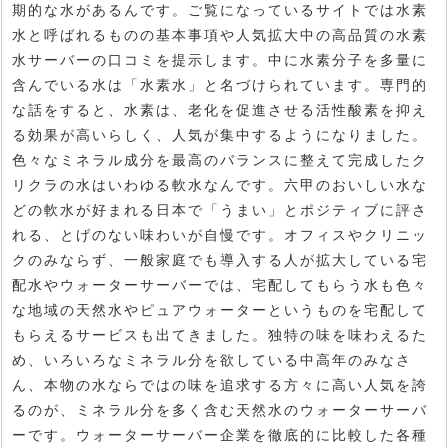
期的な水があるんです。ご覧になっているサイトでは水素
水と呼ばれるものの基本事項や人気拡大中の高品質の水素
水サーバーの口コミを提示します。中に水素分子を多量に
含んでいる水は「水素水」と名づけられています。専門的
な話をすると、水素は、老化を促進させる活性酸素を抑え
る効果が高いらしく、人気が集中するようになりました。
色々なミネラル成分を最高のバランスに整えて完成したク
リクラの水はいわゆる軟水なんです。六甲のおいしい水な
どの軟水が好まれる日本で「うまい」とポジティブに評さ
れる、とげのない味わいが自慢です。オフィスやクリニッ
クのみならず、一般家庭でも導入する人が拡大している宅
配水やウォーターサーバーでは、宅配してもらう水も色々
な地域の天然水やピュアウォーターというものを宅配して
もらえるサービスも出てきました。独特の味を味わえるた
め、いろいろなミネラル分を欲している中高年のみなさ
ん、本物の水ならではの味を追求する方々に高い人気を誇
るのが、ミネラル分を多く含む天然水のウォーターサーバ
ーです。ウォーターサーバー企業を徹底的に比較した各種