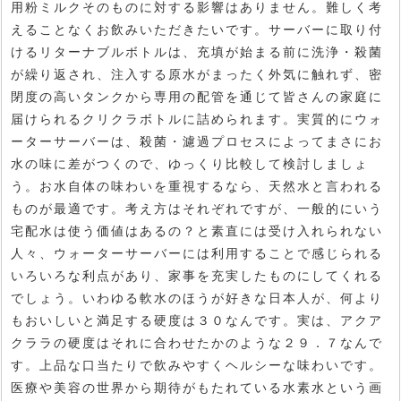
用粉ミルクそのものに対する影響はありません。難しく考
えることなくお飲みいただきたいです。サーバーに取り付
けるリターナブルボトルは、充填が始まる前に洗浄・殺菌
が繰り返され、注入する原水がまったく外気に触れず、密
閉度の高いタンクから専用の配管を通じて皆さんの家庭に
届けられるクリクラボトルに詰められます。実質的にウォ
ーターサーバーは、殺菌・濾過プロセスによってまさにお
水の味に差がつくので、ゆっくり比較して検討しましょ
う。お水自体の味わいを重視するなら、天然水と言われる
ものが最適です。考え方はそれぞれですが、一般的にいう
宅配水は使う価値はあるの？と素直には受け入れられない
人々、ウォーターサーバーには利用することで感じられる
いろいろな利点があり、家事を充実したものにしてくれる
でしょう。いわゆる軟水のほうが好きな日本人が、何より
もおいしいと満足する硬度は３０なんです。実は、アクア
クララの硬度はそれに合わせたかのような２９．７なんで
す。上品な口当たりで飲みやすくヘルシーな味わいです。
医療や美容の世界から期待がもたれている水素水という画