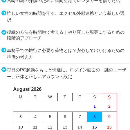
宮崎の親の介護のために福岡空港でレンタカーを借りた話
忙しい女性の時間を守る、エクセル外部連携という新しい選
択
復縁の方法を時間軸で考える｜やり直しを現実にするための
段階的アプローチ
車椅子での旅行に必要な荷物とは？安心して出かけるための
準備の考え方
毎日のPC起動をもっと快適に。ログイン画面の「謎のユーザ
ー」正体と正しいアカウント設定
August 2026
M
T
W
T
F
S
S
1
2
3
4
5
6
7
8
9
10
11
12
13
14
15
16