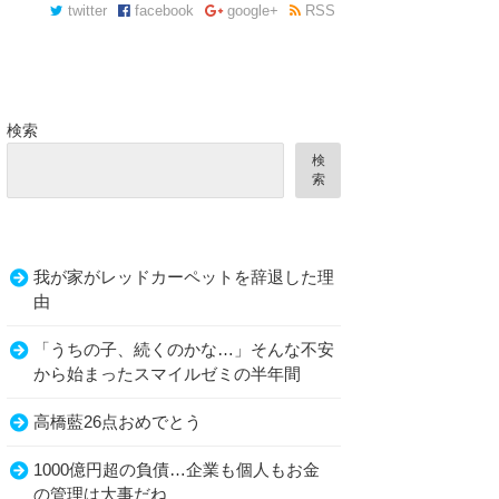
twitter
facebook
google+
RSS
検索
検
索
我が家がレッドカーペットを辞退した理
由
「うちの子、続くのかな…」そんな不安
から始まったスマイルゼミの半年間
高橋藍26点おめでとう
1000億円超の負債…企業も個人もお金
の管理は大事だね