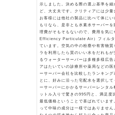
示しました。決める際の選ぶ基準を細
ど、大丈夫です。クリティアには少量
お客様には他社の製品に比べて体にい
もりなら、是非とも水素水サーバーを
理費がそもそもないので、費用を気にせ
Efficiency Particulate 
ています。空気の中の粉塵や有害物質を
ラを利用したら質のいい水をだれもが
るウォーターサーバーは多種多様広告
アはたいていの診療所や薬局などの医
ーサーバー会社を比較したランキング
とに、好みに沿った宅配水を選択して
ーサーバーにかかるサーバーレンタル料
ットル入りで驚きの995円と、満足
最低価格ということで喜ばれています
って中味の成分は一様ではありません
な４つの採水地から好みに合った商品