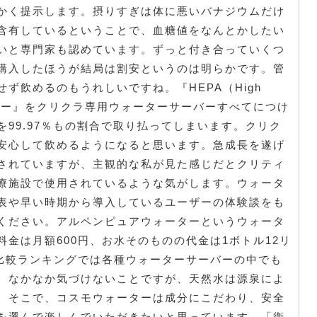
かく提示します。摂りすぎは体に悪いバナジウムだけ
含有しているということで、血糖値をなんとかしたい
いと専門家も認めています。ずっと付き合っていくつ
購入したほうが結局は割安というのは明らかです。管
ず飲めるのもうれしいですね。『HEPA（High
Air）フィルター』をクリクラ専用ウォーターサーバーすべてにつけ
99.97％もの割合で取り払ってしまいます。クリク
安心して飲めるようになると思います。急成長を遂げ
されていますが、主観的な私が見た感じだとクリティ
療施設で使用されているような気がします。ウォータ
表や早い時期から導入しているユーザーの体験談をも
ください。アルペンピュアウォーターというウォータ
金は月額600円、お水そのものの代金は1ボトル12リ
度比較ランキングでは各種ウォーターサーバーの中でも
。なかなか気づけないことですが、天然水は源泉によ
。そこで、コスモウォーターは成分にこだわり、安全
を選んで楽しんでいただきたいと思っています。「衛