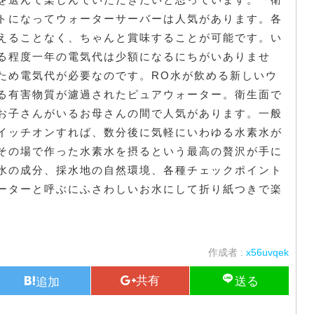
トになってウォーターサーバーは人気があります。各
えることなく、ちゃんと賞味することが可能です。い
る程度一年の電気代は少額になるにちがいありませ
ため電気代が必要なのです。RO水が飲める新しいウ
る有害物質が濾過されたピュアウォーター。衛生面で
お子さんがいるお母さんの間で人気があります。一般
イッチオンすれば、数分後に気軽にいわゆる水素水が
その場で作った水素水を摂るという最高の贅沢が手に
水の成分、採水地の自然環境、各種チェックポイント
ーターと呼ぶにふさわしいお水にして折り紙つきで楽
作成者 :
x56uvqek