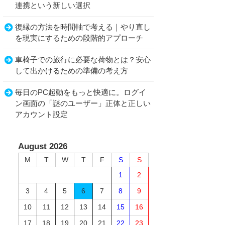
連携という新しい選択
復縁の方法を時間軸で考える｜やり直し
を現実にするための段階的アプローチ
車椅子での旅行に必要な荷物とは？安心
して出かけるための準備の考え方
毎日のPC起動をもっと快適に。ログイ
ン画面の「謎のユーザー」正体と正しい
アカウント設定
August 2026
M
T
W
T
F
S
S
1
2
3
4
5
6
7
8
9
10
11
12
13
14
15
16
17
18
19
20
21
22
23