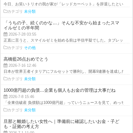
今日、お笑いトリオの我が家が「レッドカーペット」を辞退したというニュー
カテゴリ
未分類
「うちの子、続くのかな…」そんな不安から始まったスマ
イルゼミの半年間
2026-7-28 03:55
正直に言うと、スマイルゼミを始める前は半信半疑でした。タブレット学習っ
カテゴリ
その他
高橋藍26点おめでとう
2026-7-16 12:46
日本が世界王者イタリアにフルセットで勝利し、開幕9連勝を達成したという
カテゴリ
未分類
1000億円超の負債…企業も個人もお金の管理は大事だね
2026-7-8 15:46
「全東信破産 負債額は1000億円超」っていうニュースを見て、めっちゃ驚いた
カテゴリ
未分類
旦那と離婚したい女性へ｜準備前に確認したいお金・子ど
も・証拠の考え方