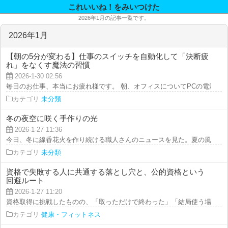
これいいね！をみいつけた
2026年1月の記事一覧です。
2026年1月
【朝の5分が変わる】仕事のスイッチを自動化して「決断疲
れ」をなくす魔法の習慣
2026-1-30 02:56
毎日のお仕事、本当にお疲れ様です。 朝、オフィスについてPCの電源を入れ
カテゴリ
未分類
冬の夜空に咲く手作りの光
2026-1-27 11:36
今日、冬に線香花火を作り続ける職人さんのニュースを見た。夏の風物詩を真
カテゴリ
未分類
資格で失敗する人に共通する落とし穴と、公的資格という
回避ルート
2026-1-27 11:20
資格取得に挑戦したものの、「取っただけで終わった」「結局使う場面がなか
カテゴリ
健康・フィットネス